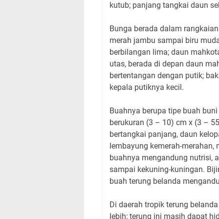
kutub; panjang tangkai daun se
Bunga berada dalam rangkaian k
merah jambu sampai biru muda,
berbilangan lima; daun mahkota
utas, berada di depan daun mah
bertentangan dengan putik; bak
kepala putiknya kecil.
Buahnya berupa tipe buah buni y
berukuran (3 – 10) cm x (3 – 5
bertangkai panjang, daun kelopak
lembayung kemerah-merahan, m
buahnya mengandung nutrisi, 
sampai kekuning-kuningan. Bijiny
buah terung belanda mengandun
Di daerah tropik terung belanda
lebih; terung ini masih dapat hi