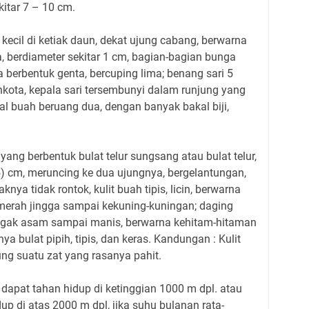
kitar 7 – 10 cm.
ecil di ketiak daun, dekat ujung cabang, berwarna
 berdiameter sekitar 1 cm, bagian-bagian bunga
 berbentuk genta, bercuping lima; benang sari 5
kota, kepala sari tersembunyi dalam runjung yang
al buah beruang dua, dengan banyak bakal biji,
ang berbentuk bulat telur sungsang atau bulat telur,
5) cm, meruncing ke dua ujungnya, bergelantungan,
nya tidak rontok, kulit buah tipis, licin, berwarna
erah jingga sampai kekuning-kuningan; daging
agak asam sampai manis, berwarna kehitam-hitaman
a bulat pipih, tipis, dan keras. Kandungan : Kulit
g suatu zat yang rasanya pahit.
 dapat tahan hidup di ketinggian 1000 m dpl. atau
dup di atas 2000 m dpl, jika suhu bulanan rata-