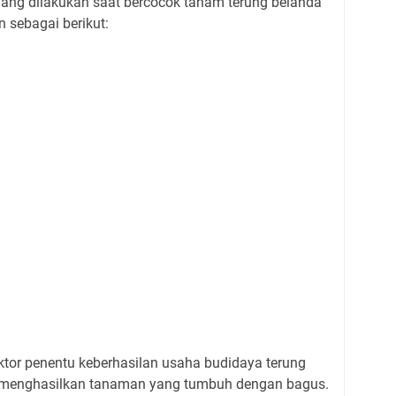
ang dilakukan saat bercocok tanam terung belanda
 sebagai berikut:
ktor penentu keberhasilan usaha budidaya terung
n menghasilkan tanaman yang tumbuh dengan bagus.