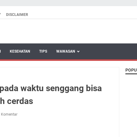
Y
DISCLAIMER
N
KESEHATAN
TIPS
WAWASAN
POPU
pada waktu senggang bisa
ih cerdas
g Komentar