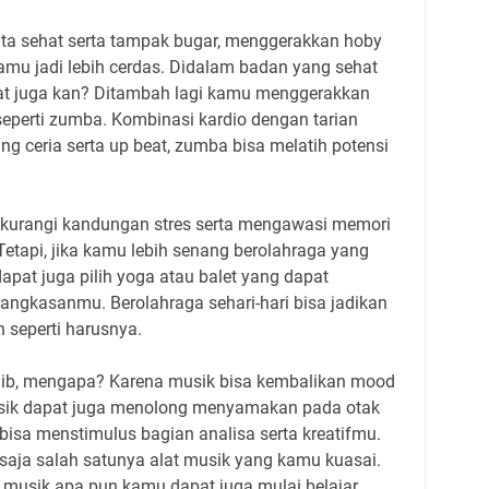
ta sehat serta tampak bugar, menggerakkan hoby
amu jadi lebih cerdas. Didalam badan yang sehat
ehat juga kan? Ditambah lagi kamu menggerakkan
seperti zumba. Kombinasi kardio dengan tarian
ng ceria serta up beat, zumba bisa melatih potensi
a kurangi kandungan stres serta mengawasi memori
Tetapi, jika kamu lebih senang berolahraga yang
pat juga pilih yoga atau balet yang dapat
tangkasanmu. Berolahraga sehari-hari bisa jadikan
 seperti harusnya.
aib, mengapa? Karena musik bisa kembalikan mood
musik dapat juga menolong menyamakan pada otak
 bisa menstimulus bagian analisa serta kreatifmu.
n saja salah satunya alat musik yang kamu kuasai.
 musik apa pun kamu dapat juga mulai belajar