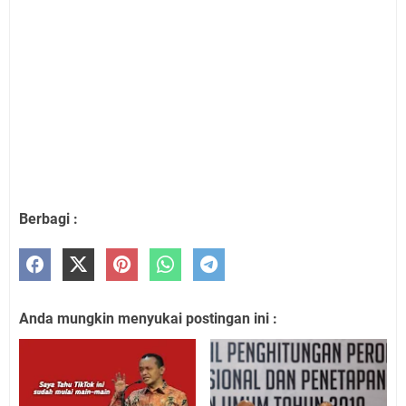
Berbagi :
Anda mungkin menyukai postingan ini :