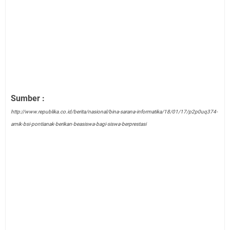
Sumber :
http://www.republika.co.id/berita/nasional/bina-sarana-informatika/18/01/17/p2p0uq374-
amik-bsi-pontianak-berikan-beasiswa-bagi-siswa-berprestasi