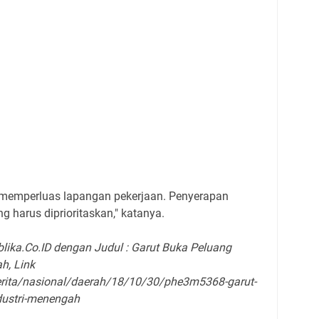
 memperluas lapangan pekerjaan. Penyerapan
harus diprioritaskan," katanya.
blika.Co.ID dengan Judul : Garut Buka Peluang
h, Link
/berita/nasional/daerah/18/10/30/phe3m5368-garut-
dustri-menengah