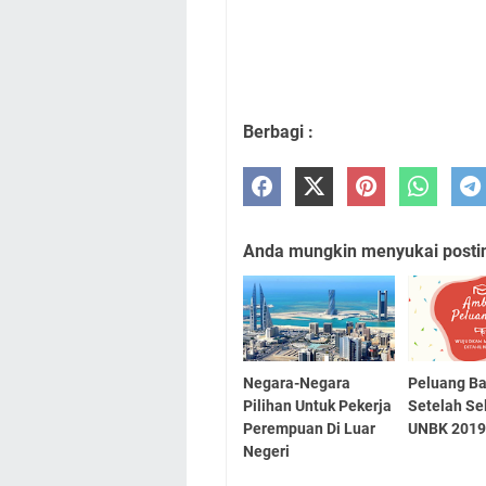
Berbagi :
Anda mungkin menyukai posting
Negara-Negara
Peluang Ba
Pilihan Untuk Pekerja
Setelah Se
Perempuan Di Luar
UNBK 201
Negeri