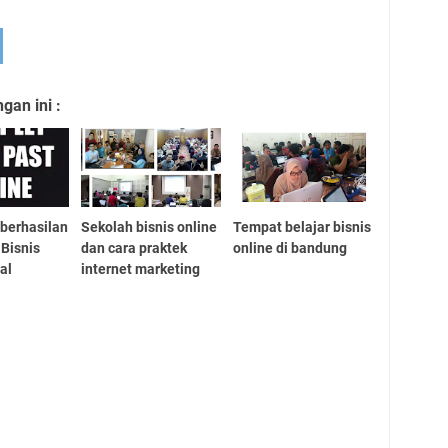
an ini :
eberhasilan
Sekolah bisnis online
Tempat belajar bisnis
Bisnis
dan cara praktek
online di bandung
al
internet marketing