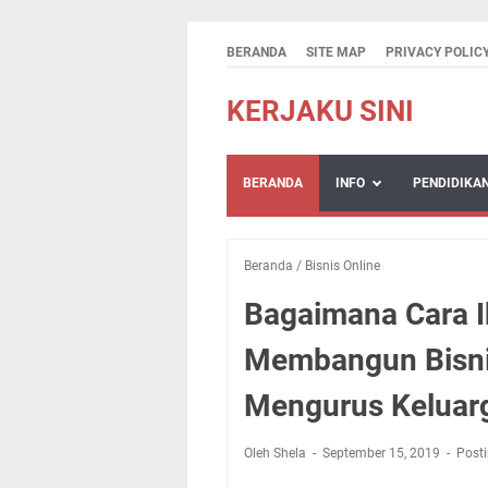
BERANDA
SITE MAP
PRIVACY POLIC
KERJAKU SINI
BERANDA
INFO
PENDIDIKA
Beranda
/
Bisnis Online
Bagaimana Cara 
Membangun Bisnis
Mengurus Keluar
Oleh Shela
September 15, 2019
Post